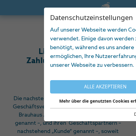
Datenschutzeinstellungen
Auf unserer Webseite werden Co
verwendet. Einige davon werden
benötigt, während es uns andere
Lieferungs- und
ermöglichen, Ihre Nutzererfahrun
Zahlungsbedingungen
unserer Webseite zu verbessern.
ALLE AKZEPTIEREN
1. Einbeziehung
Die nachstehenden Bedingungen gelten im
Mehr über die genutzten Cookies er
Geschäftsverkehr zwischen der Landshuter
Brauhaus AG – nachstehend „Brauerei“
genannt –, und ihren Geschäftspartnern –
nachstehend „Kunde“ genannt –, soweit